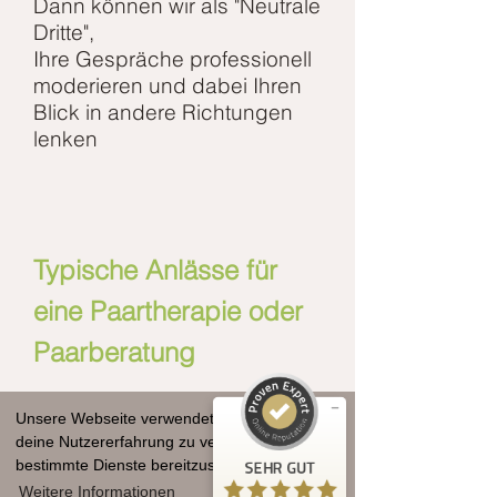
Dann können wir als "Neutrale
Dritte",
Ihre Gespräche professionell
moderieren
und dabei Ihren
Blick in andere Richtungen
lenken
Kundenbewertungen und Erfahrungen zu
Diplom-Psychologin Christine Backhaus und Team
Typische Anlässe für
Psyco...
eine Paartherapie oder
SEHR GUT
%
100
Paarberatung
Empfehlungen auf
ProvenExpert.com
5,00
/
4,93
lesen Sie hier bitte
Unsere Webseite verwendet Cookies, um
24
3
weiter
deine Nutzererfahrung zu verbessern und
Bewertungen auf
1
Bewertungen von
bestimmte Dienste bereitzustellen.
SEHR GUT
ProvenExpert.com
anderen Quelle
Weitere Informationen