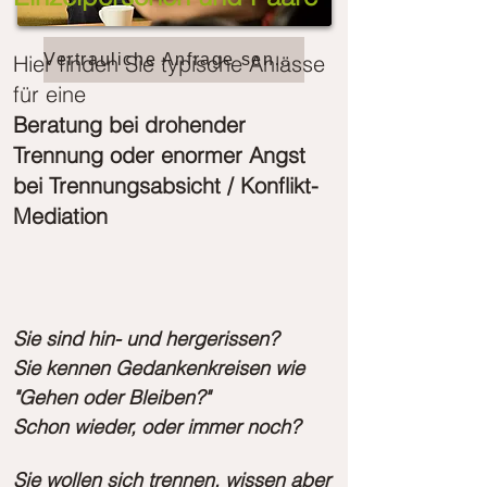
Hier finden Sie typische Anlässe
Vertrauliche Anfrage senden
für eine
B
eratung bei drohender
Trennung oder enormer Angst
bei Trennungsabsicht / Konflikt-
Mediation
Sie sind hin- und hergerissen?
Sie kennen Gedankenkreisen wie
"Gehen oder Bleiben?"
Schon wieder, oder immer noch?
Sie wollen sich trennen, wissen aber