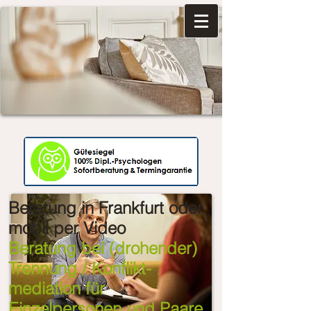
Beratung in Frankfurt oder
mobil per Video
Beratung bei (drohender)
Trennung / Konflikt-
mediation für
Einzelpersonen und Paare