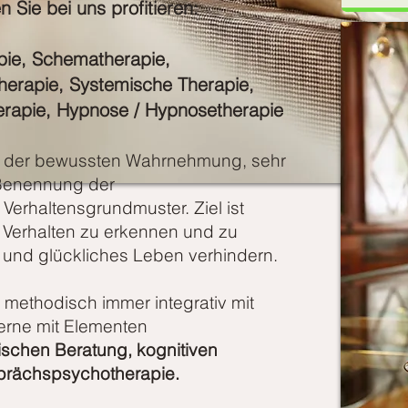
Sie bei uns profitieren:
pie
,
Schematherapie,
herapie
,
Systemische Therapie
,
erapie,
Hypnose / Hypnosetherapie
 an der bewussten Wahrnehmung, sehr
Benennung der
Verhaltensgrundmuster. Ziel ist
n Verhalten zu erkennen und zu
 und glückliches Leben verhindern.
r methodisch immer integrativ mit
gerne mit Elementen
schen Beratung, kognitiven
sprächspsychotherapie.