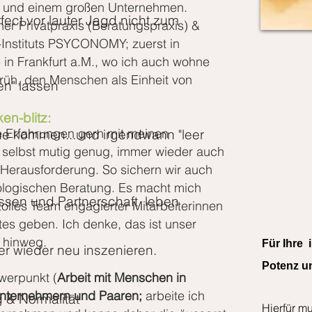
ik und einem großen Unternehmen.
fect vor lauter
Jagd nicht zum
ner Privatpraxis (Beratungspraxis) &
-Instituts PSYCONOMY; zuerst in
 in Frankfurt a.M., wo ich auch wohne
 früh, den Menschen als Einheit von
en" lassen
en-blitz:
e Erfahrungen gern mit meinen
uhe kommen...
und irgendwann "leer
n
selbst mutig genug, immer wieder auch
 Herausforderung.
So sichern wir auch
ologischen Beratung. Es macht mich
lassen und
Partnerschaft leben
h tolles Team engagierter Mitarbeiterinnen
tes geben. Ich denke, das ist unser
 hinweg.
Für Ihre 
er wieder neu
inszenieren.
Potenz un
hwerpunkt
(
Arbeit mit Menschen in
Unternehmern und Paaren;
arbeite ich
 & Normalität
Hierfür mu