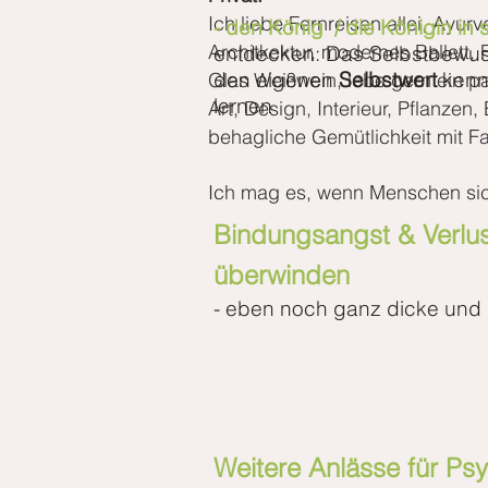
Ich liebe Fernreisen allei, Ayur
- den König / die Königin in 
Architkektur, modernes Ballett
entdecken:
Das Selbstbewuss
den
eigenen
Selbstwert
kenn
Glas Weißwein, lebe gern ein p
lernen
Art, Design, Interieur, Pflanzen
behagliche Gemütlichkeit mit F
Ich mag es, wenn Menschen si
Bindungsangst & Verlu
überwinden
- eben noch ganz dicke und 
Weitere Anlässe für Ps