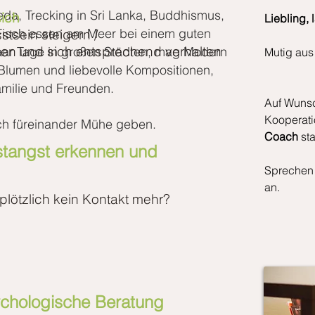
veda, Trecking in Sri Lanka, Buddhismus,
sich
Liebling,
, Fisch essen am Meer bei einem guten
tsein steigern /
en und sich
entsprechend verhalten
aar Tage in großen Städten, mag Modern
Mutig aus
, Blumen und liebevolle Kompositionen,
amilie und Freunden.
Auf Wunsc
Kooperati
ch füreinander Mühe geben.
Coach
sta
stangst erkennen
und
Sprechen S
an.
plötzlich kein Kontakt mehr?
ychologische Beratung