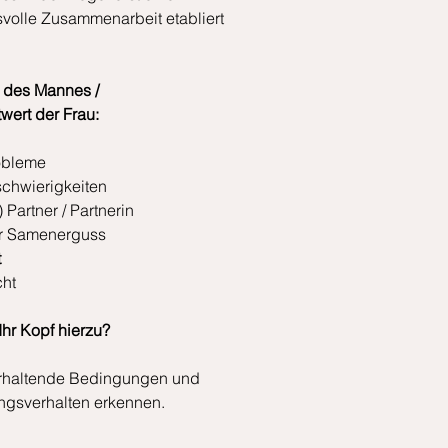
svolle Zusammenarbeit etabliert
 des Mannes /
wert der Frau:
obleme
schwierigkeiten
) Partner / Partnerin
er Samenerguss
t
ht
Ihr Kopf hierzu?
rhaltende Bedingungen und
gsverhalten erkennen.