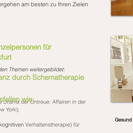
orgehen am besten zu Ihren Zielen
inzelpersonen für
furt
nden Themen weitergebildet:
enz durch Schematherapie
fallen wie:
s Drama der Untreue: Affairen in der
w York);
Gesund 
 kognitiven
Verhaltenstherapie) für