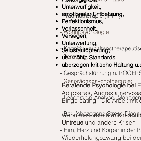
Unterwürfigkeit,
emotionaler Entbehrung,
- Traumatherapie (IRRT);
Perfektionismus,
Verlassenheit,
- Wohnpsychologie
Versagen,
Unterwerfung,
- Kognitiv verhaltenstherapeut
Selbstaufopferung,
Beratung;
überhöhte Standards,
überzogen kritische Haltung u.
- Gesprächsführung n. ROGERS
Gesprächspsychotherapie;
Beratende Psychologie bei 
Adipositas, Anorexia nervos
- Leadership-Analyse: Managemen
Binge eating -
Die Arbeit mit
- Berufsbezogene Stress-Diagnosti
Wenn die Liebe krank macht
Untreue
und andere Krisen
- Hirn, Herz und Körper in der 
Wiederholungszwang bei der