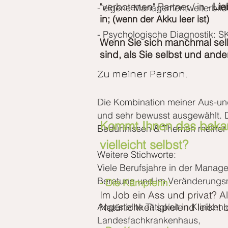
"verbotenen" Partner / in -
Lie
- eigene Managementweiterbild
in;
(wenn der Akku leer ist)
- Psychologische Diagnostik: SK
Wenn Sie sich manchmal selb
sind, als Sie selbst und ande
Zu meiner Person.
Die Kombination meiner Aus-und
und sehr bewusst ausgewählt. 
Kommt Ihnen das bekan
Bedürfnissen & Themen meiner Kl
vielleicht selbst?
Weitere Stichworte:
Viele Berufsjahre in der Mana
Beratung und im Veränderung
- Die Kämpferin:
Im Job ein Ass und privat?
Al
Angestellte Tätigkeit in Klinike
Natürlichkeit spielend leicht 
Landesfachkrankenhaus,