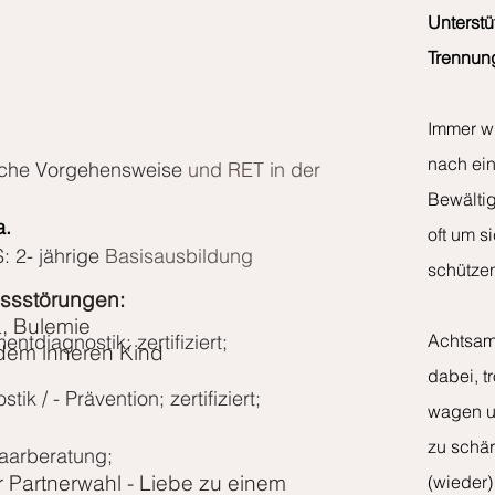
Unterst
Trennun
Immer w
nach ein
ische Vorgehensweise
und RET in der
Bewälti
a.
oft um s
: 2-
jährige
Basisausbildung
schütze
Essstörungen:
a, Bulemie
tdiagnostik; zertifiziert;
Achtsam 
 dem inneren Kind
dabei, t
k / - Prävention; zertifiziert;
:
wagen un
zu schär
Paarberatung;
 Partnerwahl -
Liebe zu einem
(wieder) 