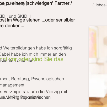
be zu einem "schwierigen" Partner /
ung (Führung)
(Liebes-
ID I und SKID II
st im Wege stehen ...
oder sensibler
re denken...
 Weiterbildungen habe ich sorgfältig
Dabei habe ich mich immer an den
nt vor oder sind Sie das
ienten orientiert.
gement-Beratung, Psychologischen
smanagement
s Vorzeigefrau um die Vierzig mit -
n u.a. einem Psychiatrischen
bei Mr. Right
punkten