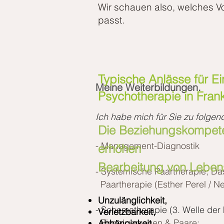
Wir schauen also, welches V
passt.
Typische Anlässe für E
Meine Weiterbildungen.
Psychotherapie in Frank
Ich habe mich für Sie zu folge
Die Beziehungskompet
- Management-Diagnostik
erhöhen
Bearbeitung von Lebens
- Systemische Paartherapie; Da
Paartherapie (Esther Perel / Ne
Unzulänglichkeit,
- Schematherapie (3. Welle der
Verletzbarkeit,
Einzelpersonen & Paare;
Abhängigkeit,