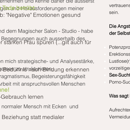
ternehmen und kenne daher die äusserst
vertrauen
 Tode betrübt:
en und Herausforderungen meiner
sein.
Ab:
"Negative" Emotionen gesund
Die Angst
d dem Magischer Salon - Studio - habe
der Selbst
hte Begegnungen auch ausserhalb des
r starken Frau
spüren (...gilt auch für
Potenzpr
Erektions
en mich s
trategische- und Analysestärke,
Lustlose(r
vorzeitig
hemen zu strukturieren,
 Bedürfnis nach Bindung erkennen
Sex-Such
ragmatismu
Begeisterungsfähigkeit
s,
Porno-Suc
Arbeit mit anspruchsvollen Menschen
hne!
Was sagt 
C-Gebrauch lernen
nz normaler Mensch mit Ecken und
Aufrechte
e Beziehung
statt medialer
Vermeidun